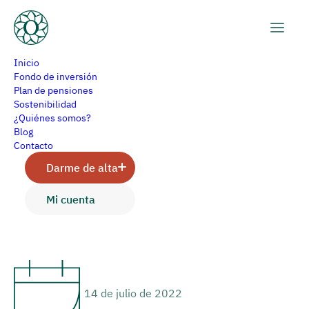
Inicio
Fondo de inversión
Plan de pensiones
Sostenibilidad
Impacto y motivos de la
¿Quiénes somos?
Blog
paridad euro-dólar
Contacto
Darme de alta
Mi cuenta
Arancha Gómez
14 de julio de 2022