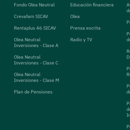
Fondo Olea Neutral
Educación financiera
A
d
Crevafam SICAV
Olea
P
Rentaplus 46 SICAV
Prensa escrita
P
Olea Neutral
Radio y TV
d
Inversiones - Clase A
R
Olea Neutral
D
Inversiones - Clase C
P
Olea Neutral
R
Inversiones - Clase M
P
Plan de Pensiones
d
P
d
I
P