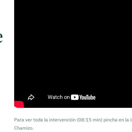
e
Para ver toda la intervención (08:15 min) pincha en la
Chamizo.