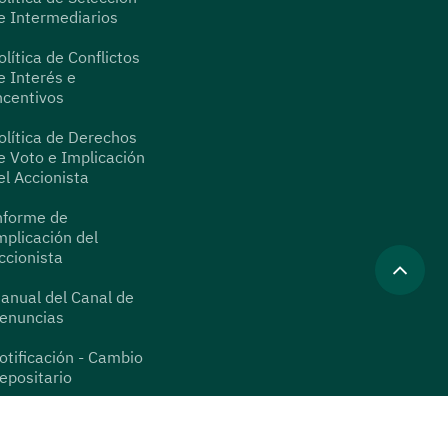
e Intermediarios
olítica de Conflictos
e Interés e
ncentivos
olítica de Derechos
e Voto e Implicación
el Accionista
nforme de
mplicación del
ccionista
anual del Canal de
enuncias
otificación - Cambio
epositario