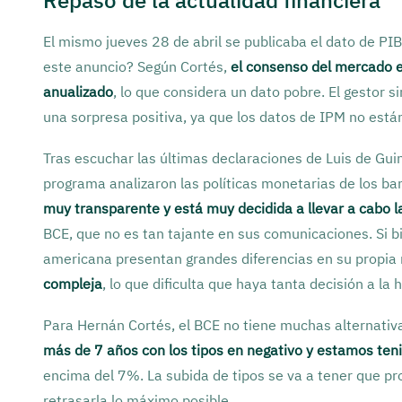
Repaso de la actualidad financiera
El mismo jueves 28 de abril se publicaba el dato de P
este anuncio? Según Cortés,
el consenso del mercado 
anualizado
, lo que considera un dato pobre. El gestor
una sorpresa positiva, ya que los datos de IPM no está
Tras escuchar las últimas declaraciones de Luis de Guin
programa analizaron las políticas monetarias de los ba
muy transparente y está muy decidida a llevar a cabo 
BCE, que no es tan tajante en sus comunicaciones. Si bie
americana presentan grandes diferencias en su propia 
compleja
, lo que dificulta que haya tanta decisión a l
Para Hernán Cortés, el BCE no tiene muchas alternativ
más de 7 años con los tipos en negativo y estamos ten
encima del 7%. La subida de tipos se va a tener que pr
retrasarla lo máximo posible.