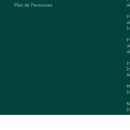
Plan de Pensiones
d
P
d
I
P
d
d
I
I
A
M
D
N
D