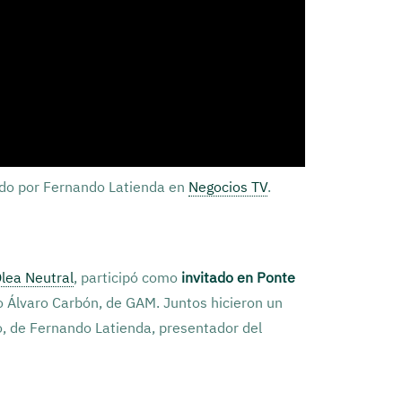
ado por Fernando Latienda en
Negocios TV
.
lea Neutral
, participó como
invitado en Ponte
no Álvaro Carbón, de GAM. Juntos hicieron un
o, de Fernando Latienda, presentador del