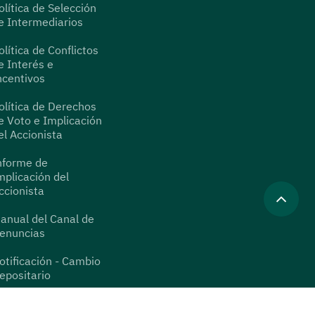
olítica de Selección
e Intermediarios
olítica de Conflictos
e Interés e
ncentivos
olítica de Derechos
e Voto e Implicación
el Accionista
nforme de
mplicación del
ccionista
anual del Canal de
enuncias
otificación - Cambio
epositario