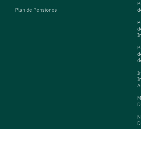
P
Plan de Pensiones
d
P
d
I
P
d
d
I
I
A
M
D
N
D