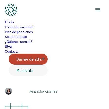
Inicio
Fondo de inversión
Plan de pensiones
Sostenibilidad
Mercado de renta fija en
¿Quiénes somos?
Blog
Europa, Estados Unidos y
Contacto
Darme de alta
Brasil
Mi cuenta
Arancha Gómez