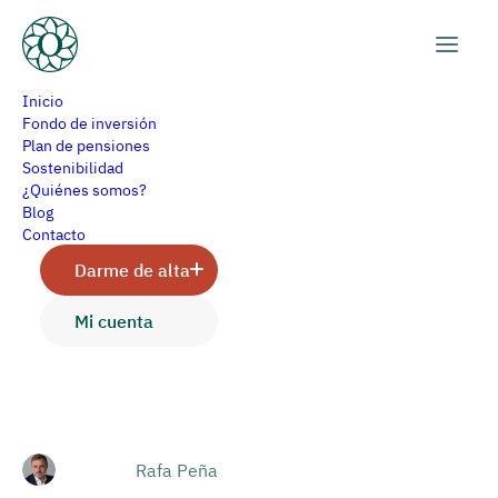
Inicio
Fondo de inversión
Plan de pensiones
Sostenibilidad
¿Por qué no se favorece el
¿Quiénes somos?
Blog
acceso de las pequeñas
Contacto
Darme de alta
gestoras de fondos al
Mi cuenta
mercado?
Rafa Peña