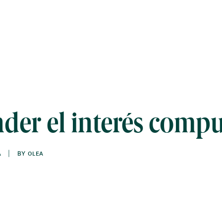
der el interés comp
A
|
BY
OLEA