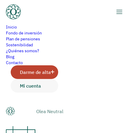
Inicio
Fondo de inversión
Plan de pensiones
Sostenibilidad
Informe mensual de
¿Quiénes somos?
Blog
enero 2022
Contacto
Darme de alta
Mi cuenta
Olea
Olea Neutral