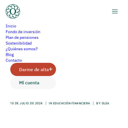
Inicio
Fondo de inversión
Plan de pensiones
Sostenibilidad
Gestoras de fondos y
¿Quiénes somos?
Blog
comercializadoras:
Contacto
Darme de alta
¿qué son y cuáles son
Mi cuenta
sus diferencias?
15 DE JULIO DE 2024
|
IN
EDUCACIÓN FINANCIERA
|
BY
OLEA