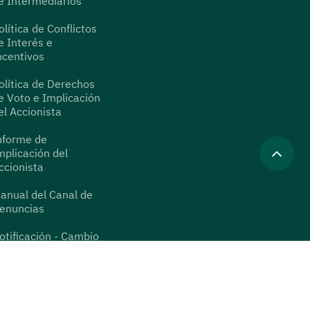
e Intermediarios
olítica de Conflictos
e Interés e
ncentivos
olítica de Derechos
e Voto e Implicación
el Accionista
nforme de
mplicación del
ccionista
anual del Canal de
enuncias
otificación - Cambio
epositario