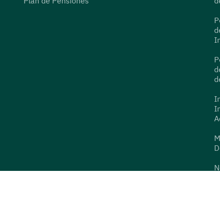
Plan de Pensiones
d
P
d
I
P
d
d
I
I
A
M
D
N
D