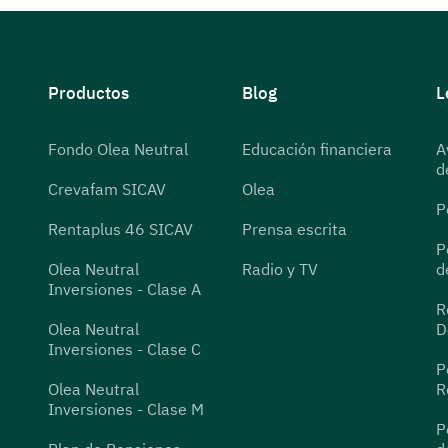
Productos
Blog
L
Fondo Olea Neutral
Educación financiera
A
d
Crevafam SICAV
Olea
P
Rentaplus 46 SICAV
Prensa escrita
P
Olea Neutral
Radio y TV
d
Inversiones - Clase A
R
Olea Neutral
D
Inversiones - Clase C
P
Olea Neutral
R
Inversiones - Clase M
P