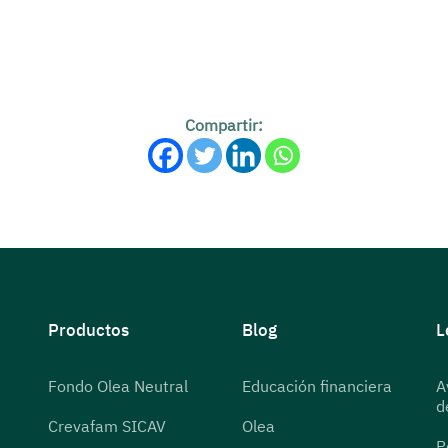
Compartir:
Productos
Blog
L
Fondo Olea Neutral
Educación financiera
A
d
Crevafam SICAV
Olea
P