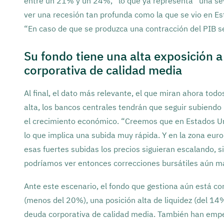
entre un 21% y un 24%, “lo que ya representa “una se
ver una recesión tan profunda como la que se vio en 
“En caso de que se produzca una contracción del PIB 
Su fondo tiene una alta exposición 
corporativa de calidad media
Al final, el dato más relevante, el que miran ahora todos
alta, los bancos centrales tendrán que seguir subiendo 
el crecimiento económico. “Creemos que en Estados Uni
lo que implica una subida muy rápida. Y en la zona euro
esas fuertes subidas los precios siguieran escalando, si 
podríamos ver entonces correcciones bursátiles aún más
Ante este escenario, el fondo que gestiona aún está co
(menos del 20%), una posición alta de liquidez (del 14
deuda corporativa de calidad media. También han emp