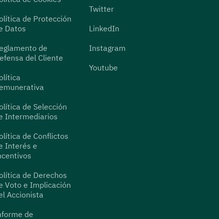
Twitter
olítica de Protección
e Datos
LinkedIn
eglamento de
Instagram
efensa del Cliente
Youtube
olítica
emunerativa
olítica de Selección
e Intermediarios
olítica de Conflictos
e Interés e
ncentivos
olítica de Derechos
e Voto e Implicación
el Accionista
nforme de