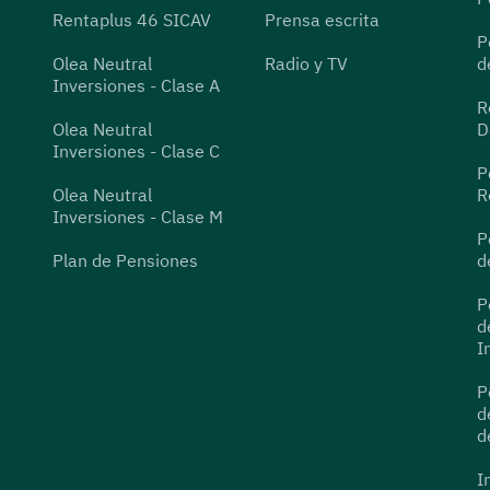
Rentaplus 46 SICAV
Prensa escrita
P
Olea Neutral
Radio y TV
d
Inversiones - Clase A
R
Olea Neutral
D
Inversiones - Clase C
P
Olea Neutral
R
Inversiones - Clase M
P
Plan de Pensiones
d
P
d
I
P
d
d
I