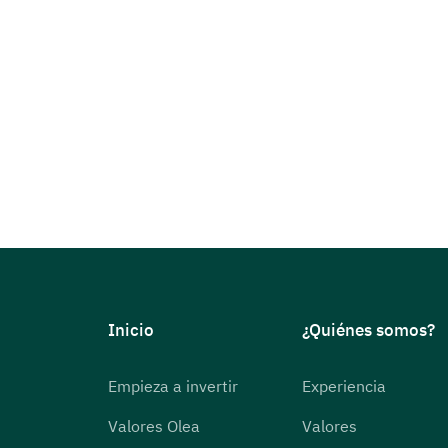
Inicio
¿Quiénes somos?
Empieza a invertir
Experiencia
Valores Olea
Valores