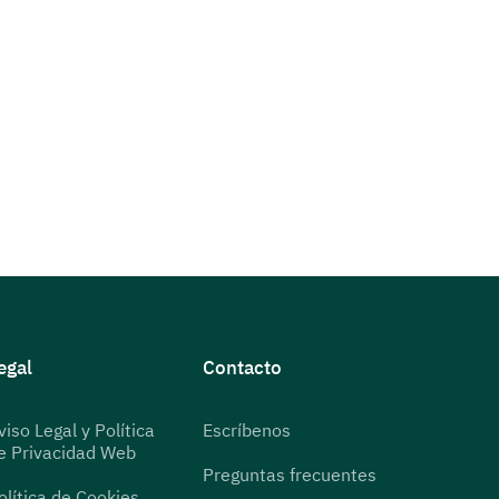
egal
Contacto
viso Legal y Política
Escríbenos
e Privacidad Web
Preguntas frecuentes
olítica de Cookies