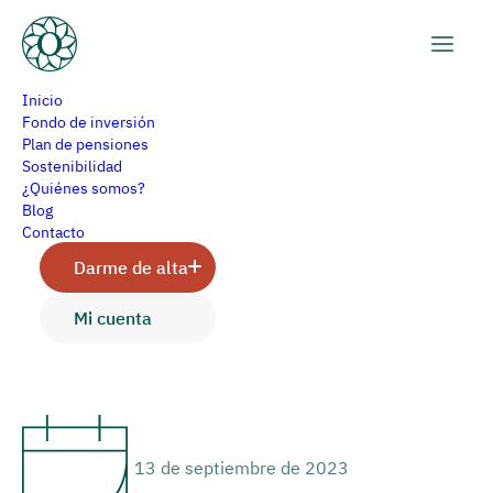
Inicio
Fondo de inversión
Plan de pensiones
Sostenibilidad
El ZEW de Alemania y los
¿Quiénes somos?
Blog
tipos del BCE
Contacto
Darme de alta
Mi cuenta
Hernán Cortés
13 de septiembre de 2023