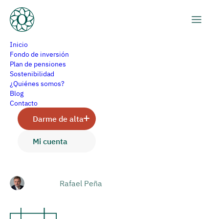
Inicio
Fondo de inversión
Plan de pensiones
Sostenibilidad
Los riesgos de la banca en
¿Quiénes somos?
Blog
la sombra para el
Contacto
Darme de alta
pequeño inversor
Mi cuenta
Rafael Peña