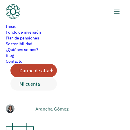
Inicio
Fondo de inversión
Plan de pensiones
Sostenibilidad
La rentabilidad del bono
¿Quiénes somos?
Blog
americano a 10 años
Contacto
Darme de alta
Mi cuenta
Prensa
Arancha Gómez