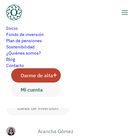
Inicio
Fondo de inversión
Plan de pensiones
Sostenibilidad
¿Qué es la asignación de
¿Quiénes somos?
Blog
activos o Asset
Contacto
Darme de alta
Allocation?
Mi cuenta
Ideas de inversión
Arancha Gómez