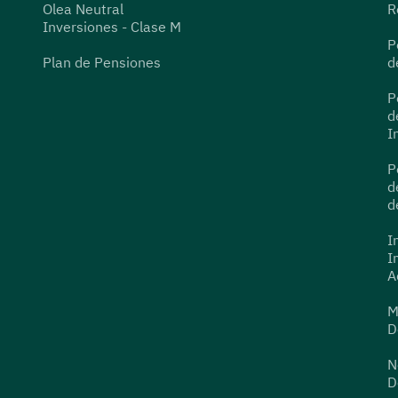
Olea Neutral
R
Inversiones - Clase M
P
Plan de Pensiones
d
P
d
I
P
d
d
I
I
A
M
D
N
D