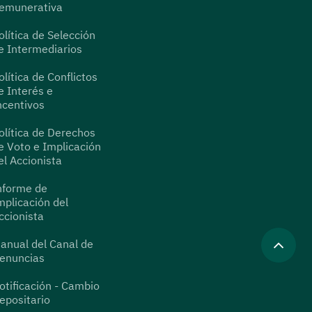
emunerativa
olítica de Selección
e Intermediarios
olítica de Conflictos
e Interés e
ncentivos
olítica de Derechos
e Voto e Implicación
el Accionista
nforme de
mplicación del
ccionista
anual del Canal de
enuncias
otificación - Cambio
epositario