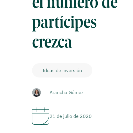
el número de
partícipes
crezca
Ideas de inversión
Arancha Gómez
21 de julio de 2020