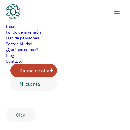
Inicio
Fondo de inversión
Plan de pensiones
Sostenibilidad
¿Qué es la política de
¿Quiénes somos?
Blog
inversión de un fondo y
Contacto
Darme de alta
cuál es la que tenemos en
Mi cuenta
Olea?
Olea