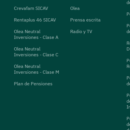
d
Crevafam SICAV
Olea
P
Rentaplus 46 SICAV
Prensa escrita
P
Olea Neutral
Radio y TV
d
Inversiones - Clase A
R
Olea Neutral
D
Inversiones - Clase C
P
Olea Neutral
R
Inversiones - Clase M
P
Plan de Pensiones
d
P
d
I
P
d