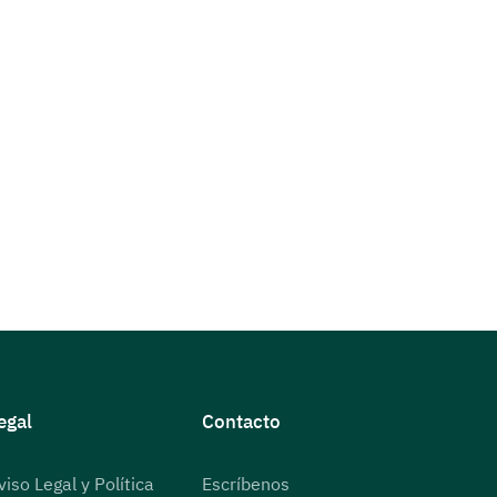
egal
Contacto
viso Legal y Política
Escríbenos