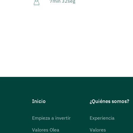
7min 32seg
Inicio
¿Quiénes somos?
Empieza a invertir
Experiencia
Valores Olea
Valores