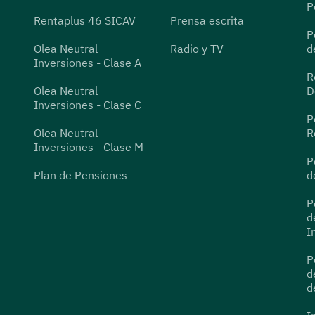
P
Rentaplus 46 SICAV
Prensa escrita
P
Olea Neutral
Radio y TV
d
Inversiones - Clase A
R
Olea Neutral
D
Inversiones - Clase C
P
Olea Neutral
R
Inversiones - Clase M
P
Plan de Pensiones
d
P
d
I
P
d
d