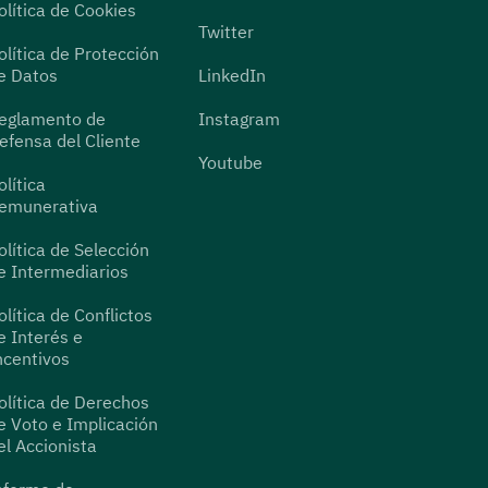
olítica de Cookies
Twitter
olítica de Protección
e Datos
LinkedIn
eglamento de
Instagram
efensa del Cliente
Youtube
olítica
emunerativa
olítica de Selección
e Intermediarios
olítica de Conflictos
e Interés e
ncentivos
olítica de Derechos
e Voto e Implicación
el Accionista