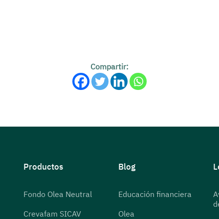
Compartir:
Productos
Blog
L
Fondo Olea Neutral
Educación financiera
A
d
Crevafam SICAV
Olea