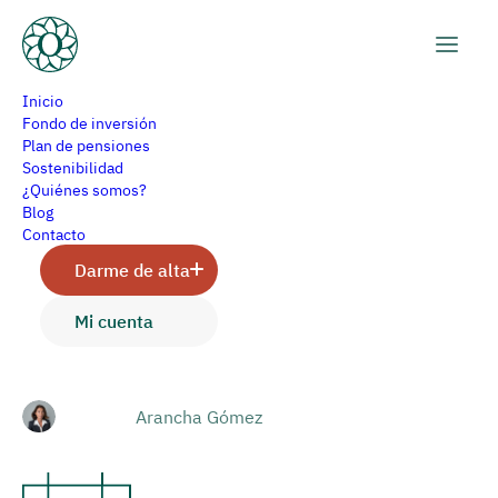
Inicio
Fondo de inversión
Plan de pensiones
Sostenibilidad
Gestoras independientes
¿Quiénes somos?
Blog
y gestoras bancarias
Contacto
Darme de alta
Mi cuenta
Ideas de inversión
Arancha Gómez