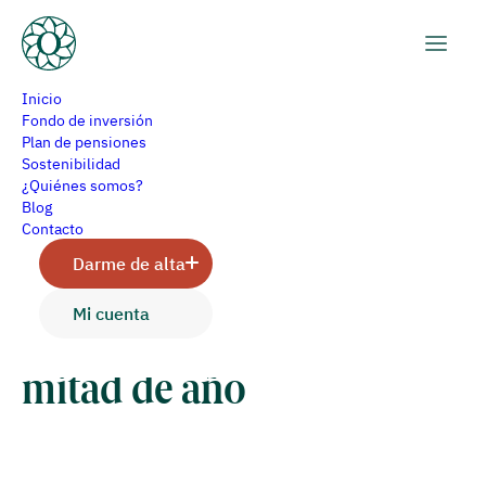
Inicio
Fondo de inversión
Plan de pensiones
Sostenibilidad
Olea Gestión señala al
¿Quiénes somos?
Blog
desempleo y la inflación
Contacto
Darme de alta
subyacente como guía de
Mi cuenta
la inversión en la segunda
mitad de año