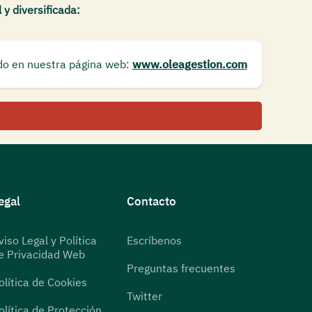
 y diversificada:
do en nuestra página web:
www.oleagestion.com
egal
Contacto
viso Legal y Política
Escríbenos
e Privacidad Web
Preguntas frecuentes
olítica de Cookies
Twitter
olítica de Protección