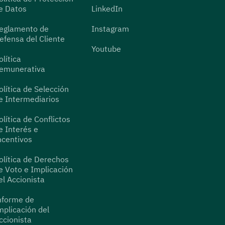
e Datos
LinkedIn
eglamento de
Instagram
efensa del Cliente
Youtube
olítica
emunerativa
olítica de Selección
e Intermediarios
olítica de Conflictos
e Interés e
ncentivos
olítica de Derechos
e Voto e Implicación
el Accionista
nforme de
mplicación del
ccionista