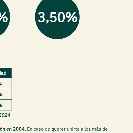
%
3,50%
dad
%
%
%
-2024
ión en 2004.
En caso de querer unirte a los más de