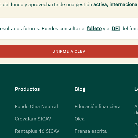
s del fondo y aprovecharte de una gestión
activa, internacional
resultados futuros. Puedes consultar el
folleto
y el
DFI
del fon
UNIRME A OLEA
Productos
Blog
L
Fondo Olea Neutral
Educación financiera
A
d
Crevafam SICAV
Olea
P
Rentaplus 46 SICAV
Prensa escrita
P