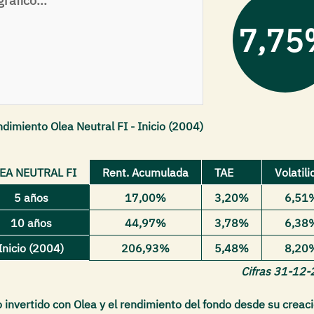
ráfico...
7,75
dimiento Olea Neutral FI - Inicio (2004)
EA NEUTRAL FI
Rent. Acumulada
TAE
Volatili
5 años
17,00%
3,20%
6,51
10 años
44,97%
3,78%
6,38
Inicio (2004)
206,93%
5,48%
8,20
Cifras 31-12
o invertido con Olea y el rendimiento del fondo desde su creac