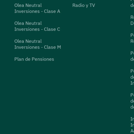
Olea Neutral
Radio y TV
d
Inversiones - Clase A
R
Olea Neutral
D
Inversiones - Clase C
P
Olea Neutral
R
Inversiones - Clase M
P
Plan de Pensiones
d
P
d
I
P
d
d
I
I
A