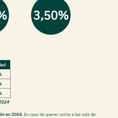
%
3,50%
dad
%
%
%
-2024
ión en 2004.
En caso de querer unirte a los más de