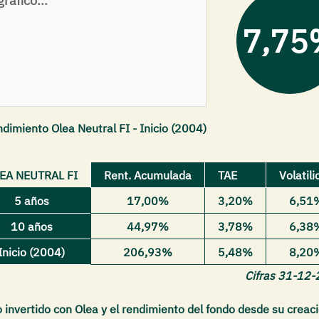
ráfico...
7,75
dimiento Olea Neutral FI - Inicio (2004)
EA NEUTRAL FI
Rent. Acumulada
TAE
Volatili
5 años
17,00%
3,20%
6,51
10 años
44,97%
3,78%
6,38
Inicio (2004)
206,93%
5,48%
8,20
Cifras 31-12
o invertido con Olea y el rendimiento del fondo desde su creac