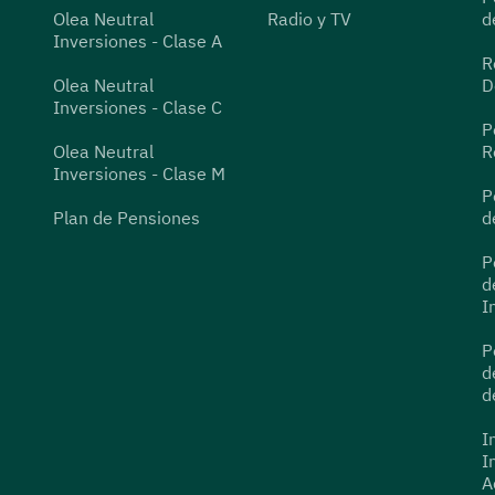
Olea Neutral
Radio y TV
d
Inversiones - Clase A
R
Olea Neutral
D
Inversiones - Clase C
P
Olea Neutral
R
Inversiones - Clase M
P
Plan de Pensiones
d
P
d
I
P
d
d
I
I
A