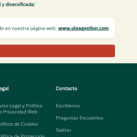
 y diversificada:
do en nuestra página web:
www.oleagestion.com
egal
Contacto
viso Legal y Política
Escríbenos
e Privacidad Web
Preguntas frecuentes
olítica de Cookies
Twitter
olítica de Protección