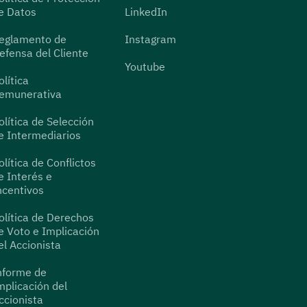
e Datos
LinkedIn
eglamento de
Instagram
efensa del Cliente
Youtube
olítica
emunerativa
olítica de Selección
e Intermediarios
olítica de Conflictos
e Interés e
ncentivos
olítica de Derechos
e Voto e Implicación
el Accionista
nforme de
mplicación del
ccionista