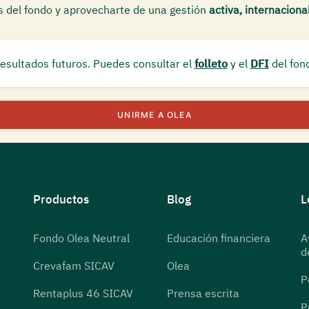
s del fondo y aprovecharte de una gestión
activa, internacional
resultados futuros. Puedes consultar el
folleto
y el
DFI
del fon
UNIRME A OLEA
Productos
Blog
L
Fondo Olea Neutral
Educación financiera
A
d
Crevafam SICAV
Olea
P
Rentaplus 46 SICAV
Prensa escrita
P