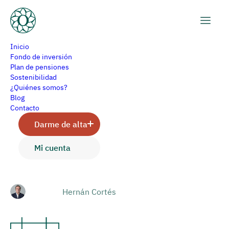
Inicio
Fondo de inversión
Plan de pensiones
Sostenibilidad
Claves de la sesión de hoy
¿Quiénes somos?
Blog
en el mercado de renta
Contacto
Darme de alta
fija
Mi cuenta
Hernán Cortés