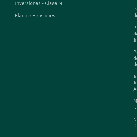
Inversiones - Clase M
P
Plan de Pensiones
d
P
d
I
P
d
d
I
I
A
M
D
N
D