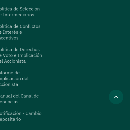
olítica de Selección
e Intermediarios
olítica de Conflictos
e Interés e
ncentivos
olítica de Derechos
e Voto e Implicación
el Accionista
nforme de
mplicación del
ccionista
anual del Canal de
enuncias
otificación - Cambio
epositario