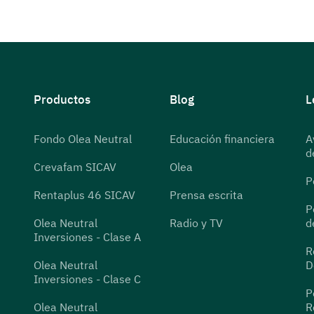
Productos
Blog
L
Fondo Olea Neutral
Educación financiera
A
d
Crevafam SICAV
Olea
P
Rentaplus 46 SICAV
Prensa escrita
P
Olea Neutral
Radio y TV
d
Inversiones - Clase A
R
Olea Neutral
D
Inversiones - Clase C
P
Olea Neutral
R