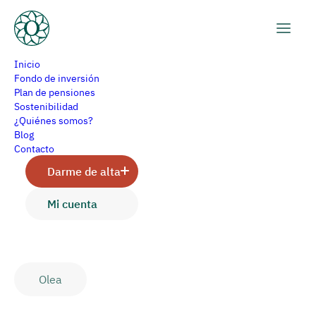
Inicio
Fondo de inversión
Plan de pensiones
Sostenibilidad
Situación del bono
¿Quiénes somos?
Blog
alemán en 2025: ¿sigue
Contacto
Darme de alta
siendo atractivo para los
Mi cuenta
inversores?
Olea