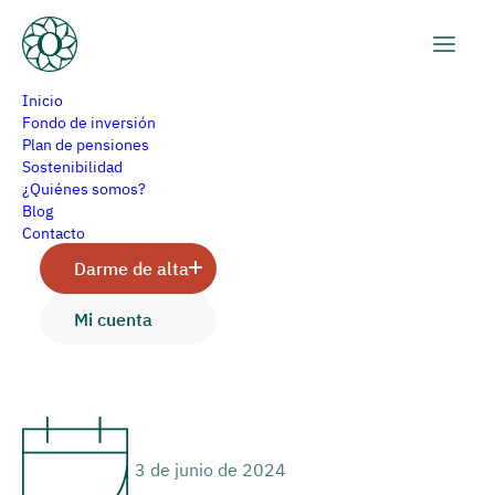
Inicio
Fondo de inversión
Plan de pensiones
Sostenibilidad
El BCE bajará los tipos
¿Quiénes somos?
Blog
este jueves, ¿y después?
Contacto
Darme de alta
Mi cuenta
Arancha Gómez
3 de junio de 2024